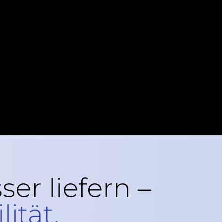
er liefern –
ität.