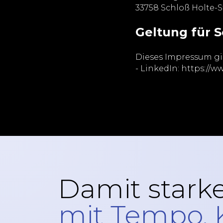
33758 Schloß Holte-
Geltung für 
Dieses Impressum gil
- LinkedIn: https:/
Damit starke
mit Tempo, K