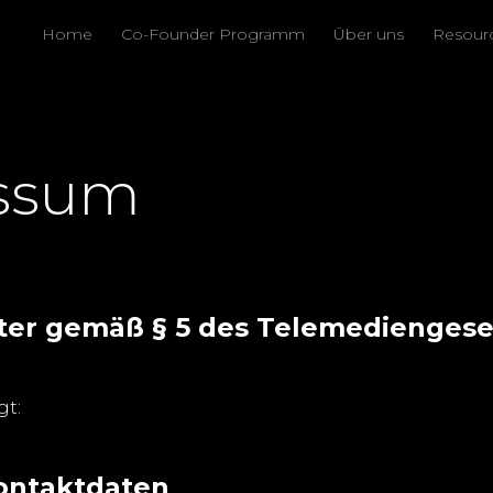
Home
Co-Founder Programm
Über uns
Resour
ssum
ter gemäß § 5 des Telemediengese
gt:
Kontaktdaten