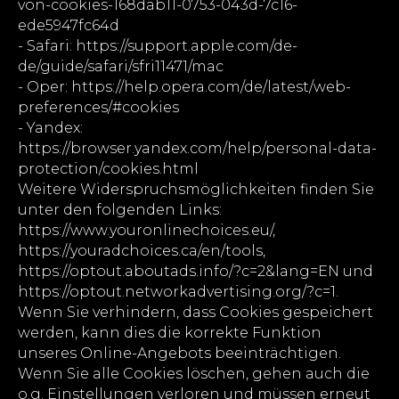
von-cookies-168dab11-0753-043d-7c16-
ede5947fc64d
- Safari: https://support.apple.com/de-
de/guide/safari/sfri11471/mac
- Oper: https://help.opera.com/de/latest/web-
preferences/#cookies
- Yandex:
https://browser.yandex.com/help/personal-data-
protection/cookies.html
Weitere Widerspruchsmöglichkeiten finden Sie
unter den folgenden Links:
https://www.youronlinechoices.eu/,
https://youradchoices.ca/en/tools,
https://optout.aboutads.info/?c=2&lang=EN und
https://optout.networkadvertising.org/?c=1.
Wenn Sie verhindern, dass Cookies gespeichert
werden, kann dies die korrekte Funktion
unseres Online-Angebots beeinträchtigen.
Wenn Sie alle Cookies löschen, gehen auch die
o.g. Einstellungen verloren und müssen erneut