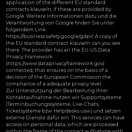
application of the different EU standard
contracts klauseln, if these are provided by
Google. Weitere Informationen dazu und die
Verantwortung von Google finden Sie unter
folgendem Link:
https://business.safety.google/gdpr/. A copy of
the EU standard contract klauseln can you see
there. The provider has an the EU-US Data
Privacy Framework
(https://www.dataprivacyframework.gov)
connected, that ensures on the basis of a
decision of the European Commission the
compliance of a adequate privacy level.
Zur Unterstützung der Bearbeitung Ihrer
Kontaktaufnahme nutzen wir Supportsysteme
(Terminbuchungssysteme, Live-Chats,
Ticketsysteme bzw. Helpdesks usw.) und setzen
externe Dienste dafür ein. This services can have
access on personal data, which are processed
within the frame of the contact aufnahme with